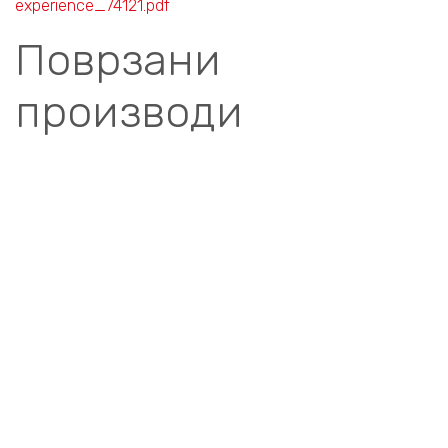
experience_74121.pdf
Поврзани
производи
Compare
EXPERIENCE
ПРИКЛУЧНИЦИ
ПРИКЛУЧНИЦА II
ИТАЛ. EXP. CEI 23-
50/P11 10A 1M