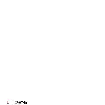
ПРИКЛУЧНИЦА
ШУКО EXP СО ПОКЛ.
И ЗАШТИТА. 2M,
БЕЛА/ТРАНСП.
74154.0T
Почетна