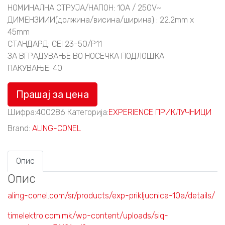
НОМИНАЛНА СТРУЈА/НАПОН: 10A / 250V~
ДИМЕНЗИИИ(должина/висина/ширина) : 22.2mm x
45mm
СТАНДАРД: CEI 23-50/P11
ЗА ВГРАДУВАЊЕ ВО НОСЕЧКА ПОДЛОШКА
ПАКУВАЊЕ: 40
Прашај за цена
Шифра:
400286
Категорија:
EXPERIENCE ПРИКЛУЧНИЦИ
Brand:
ALING-CONEL
Опис
Опис
aling-conel.com/sr/products/exp-prikljucnica-10a/details/
timelektro.com.mk/wp-content/uploads/siq-